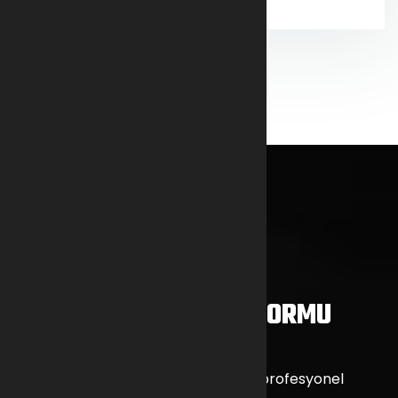
ŞIMDI SOR
HIZMET/BILGI TALEP FORMU
KALKAN ENDÜSTRİYEL olarak sizlere profesyonel