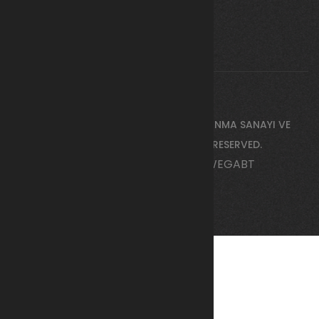
COPYRIGHT © 2026 BY
KALKAN SAVUNMA SANAYI VE
TEKNOLOJILERI A.Ş
. ALL RIGHTS RESERVED.
ANTALYA WEB TASARIM
-
WEGABT