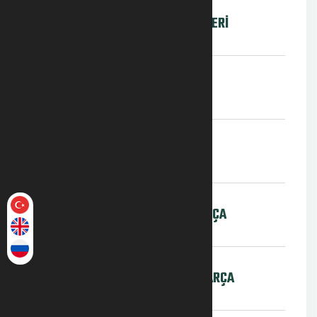
HAVA KARA RADAR SİSTEMLERİ
GECE GÖRÜŞ
THERMAL KAMERALAR
ZIRHLI ARAÇLAR YEDEK PARÇA
PALETLİ ARAÇLAR YEDEK PARÇA