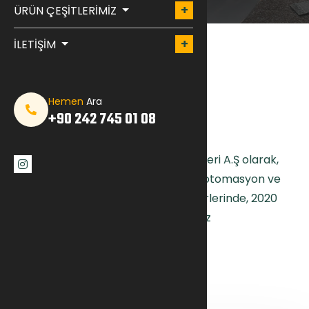
ÜRÜN ÇEŞİTLERİMİZ
İLETİŞİM
Hemen
Ara
+90 242 745 01 08
GIZLILIK SÖZLEŞMESI (KVKK)
Kalkan Savunma Sanayi ve Teknolojileri A.Ş olarak,
savunma sanayi, robot teknolojileri, otomasyon ve
makine ekipman malzemeleri sektörlerinde, 2020
yılından itibaren faaliyet gösteriyoruz
içerik hazırlanıyor...