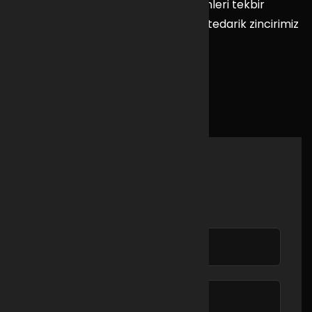
himet sunuyoruz. Aradığınız tüm ürünleri tekbir
noktadan tedarik imkanı sağlıyoruz, tedarik zincirimiz
ve detaylı bilgi için bize ulaşın.