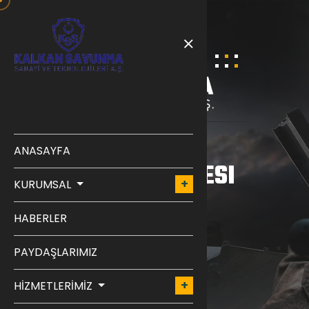
ANASAYFA
GIZLILIK SÖZLEŞMESI
KURUMSAL
(KVKK)
HABERLER
ANASAYFA
BLOG
PAYDAŞLARIMIZ
HİZMETLERİMİZ