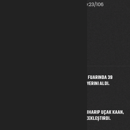
ETILER MAH.EVLIYA CELEBI CAD. NO:23/106
MURATPASA/ANTALYA/TURKEY
info@kalkansavunma.com
+90 242 745 01 08
Son Gönderiler
DOHA'DA DÜZENLENEN DIMDEX FUARINDA 39
SAVUNMA SANAYII ŞIRKETI ILE YERINI ALDI.
4 Mart 2024
5. NESIL SAVAŞ UÇAĞI MILLI MUHARIP UÇAK KAAN,
ILK UÇUŞUNU BAŞARIYLA GERÇEKLEŞTIRDI.
4 Mart 2024