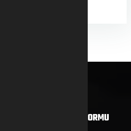
ASKERİ TEÇHİZAT
ŞIMDI SOR
HIZMET/BILGI TALEP FORMU