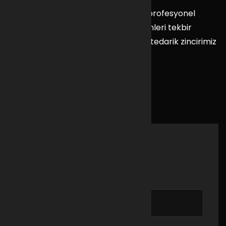
KALKAN ENDÜSTRİYEL olarak sizlere profesyonel
himet sunuyoruz. Aradığınız tüm ürünleri tekbir
noktadan tedarik imkanı sağlıyoruz, tedarik zincirimiz
ve detaylı bilgi için bize ulaşın.