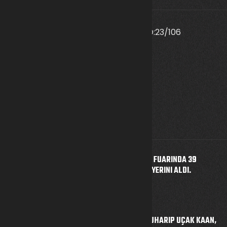
ETILER MAH.EVLIYA CELEBI CAD. NO:23/106
MURATPASA/ANTALYA/TURKEY
info@kalkansavunma.com
+90 242 745 01 08
Son Gönderiler
DOHA'DA DÜZENLENEN DIMDEX FUARINDA 39
SAVUNMA SANAYII ŞIRKETI ILE YERINI ALDI.
4 Mart 2024
5. NESIL SAVAŞ UÇAĞI MILLI MUHARIP UÇAK KAAN,