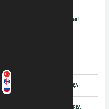
HAVA KARA RADAR SİSTEMLERİ
GECE GÖRÜŞ
THERMAL KAMERALAR
ZIRHLI ARAÇLAR YEDEK PARÇA
PALETLİ ARAÇLAR YEDEK PARÇA