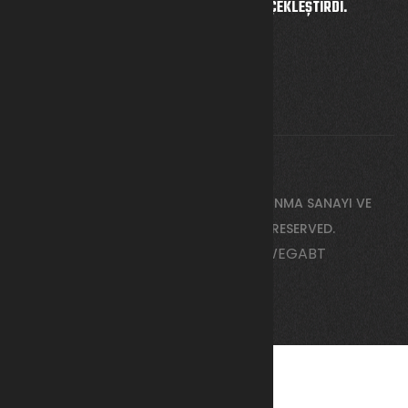
ILK UÇUŞUNU BAŞARIYLA GERÇEKLEŞTIRDI.
4 Mart 2024
COPYRIGHT © 2026 BY
KALKAN SAVUNMA SANAYI VE
TEKNOLOJILERI A.Ş
. ALL RIGHTS RESERVED.
ANTALYA WEB TASARIM
-
WEGABT